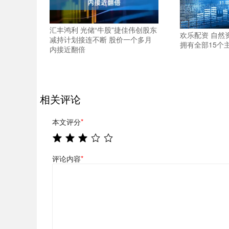
汇丰鸿利 光储“牛股”捷佳伟创股东
欢乐配资 自然
减持计划接连不断 股价一个多月
拥有全部15个
内接近翻倍
相关评论
本文评分
*
评论内容
*