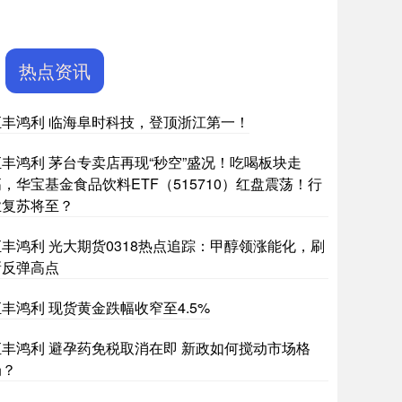
热点资讯
汇丰鸿利 临海阜时科技，登顶浙江第一！
汇丰鸿利 茅台专卖店再现“秒空”盛况！吃喝板块走
，华宝基金食品饮料ETF（515710）红盘震荡！行
业复苏将至？
汇丰鸿利 光大期货0318热点追踪：甲醇领涨能化，刷
新反弹高点
丰鸿利 现货黄金跌幅收窄至4.5%
汇丰鸿利 避孕药免税取消在即 新政如何搅动市场格
局？