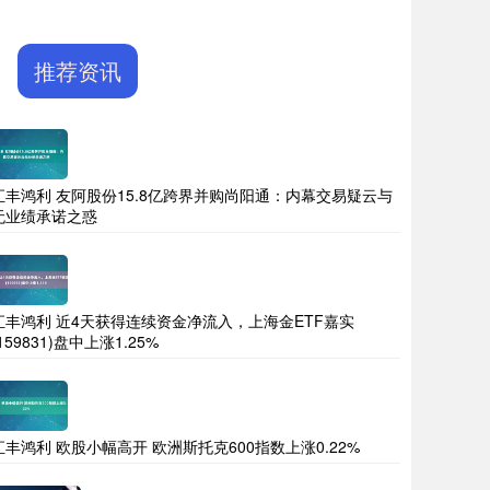
推荐资讯
汇丰鸿利 友阿股份15.8亿跨界并购尚阳通：内幕交易疑云与
无业绩承诺之惑
汇丰鸿利 近4天获得连续资金净流入，上海金ETF嘉实
(159831)盘中上涨1.25%
汇丰鸿利 欧股小幅高开 欧洲斯托克600指数上涨0.22%