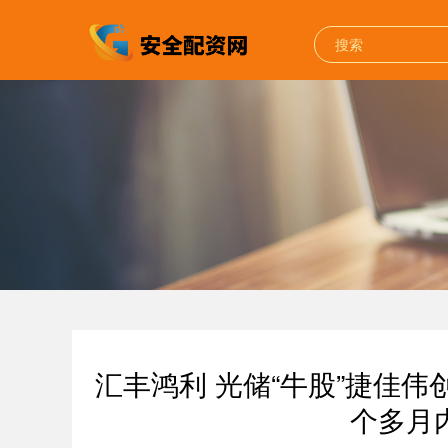
汇丰鸿利 光储“牛股”捷佳
个多月