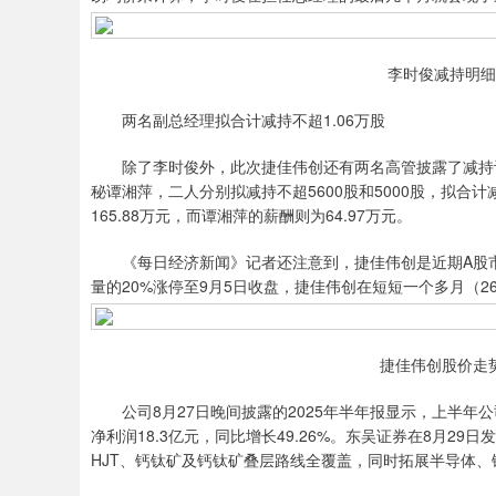
李时俊减持明细
两名副总经理拟合计减持不超1.06万股
除了李时俊外，此次捷佳伟创还有两名高管披露了减持计
秘谭湘萍，二人分别拟减持不超5600股和5000股，拟合计
165.88万元，而谭湘萍的薪酬则为64.97万元。
《每日经济新闻》记者还注意到，捷佳伟创是近期A股市
量的20%涨停至9月5日收盘，捷佳伟创在短短一个多月（2
捷佳伟创股价走
公司8月27日晚间披露的2025年半年报显示，上半年公司实
净利润18.3亿元，同比增长49.26%。东吴证券在8月29
HJT、钙钛矿及钙钛矿叠层路线全覆盖，同时拓展半导体