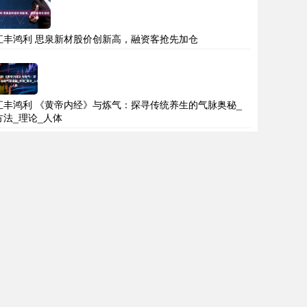
汇丰鸿利 思泉新材股价创新高，融资客抢先加仓
汇丰鸿利 《黄帝内经》与炼气：探寻传统养生的气脉奥秘_
方法_理论_人体