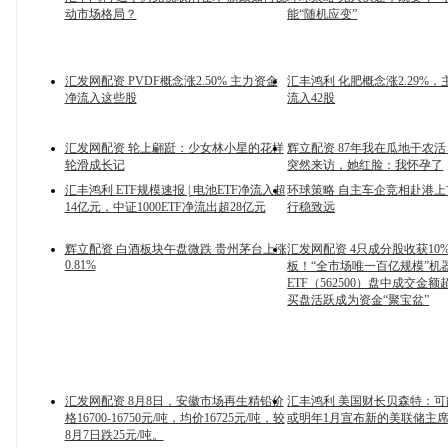
动市场格局？
能“随机应变”
汇发网配资 PVDF概念涨2.50% 主力资金
汇丰鸿利 化肥概念涨2.29%
净流入这些股
流入42股
汇发网配资 轮上翩跹：少女林小星的花样
辉立配资 87年我在瓜地干农
轮滑成长记
突然来访，她红脸：我怀孕了
汇丰鸿利 ETF规模速报 | 电池ETF净流入超
环球策略 自主车企竞相赴港上
14亿元，中证1000ETF净流出超28亿元
行稳致远
辉立配资 白酒板块午盘微跌 贵州茅台上涨
汇发网配资 4只成分股收获10
0.81%
板！“全市场唯一百亿规模”机
ETF（562500）盘中成交金额超
买盘活跃成为资金“聚宝盆”
汇发网配资 8月8日，安徽市场再生精铅价
汇丰鸿利 美国财长贝森特：可
格16700-16750元/吨，均价16725元/吨，较
或明年1月宣布新的美联储主
8月7日跌25元/吨。