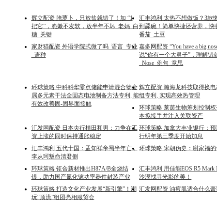
辉立配资 腌萝卜，只放盐就错了！加 “1
汇丰鸿利 太热不想做饭？3款
把它”，脆嫩不发软，放半年不坏_老妈_白
到舔碗！简单快捷还营养，快收
糖_关键
番茄_土豆
家财猫配资 外语学院式微了吗_语言_专业
嘉多网配资 “You have a big n
_语种
说“你有一个大鼻子”，理解错
_Nose_例句_意思
环球策略 中科科华零点储能申请混合物金
辉立配资 瀚海龙科技取得换
属多元素干法全固态电池制备方法专利, 能
组专利, 实现高效热管理
有效改善固-固界面接触
环球策略 莱茵生物筹划控制权
本拟接手并注入关联资产
汇发网配资 日本央行植田和男：力争在工
环球策略 加拿大丰业银行：
资上涨的同时保持通胀稳定
行明年第三季度开始加息
汇丰鸿利 五代十国：孟知祥帝蜀半年亡，
环球策略 宋朝伪史：谢家福
李从珂叛命清君侧
环球策略 钜合新材推出H87A/B全烧结
汇丰鸿利 用佳能EOS R5 Mark
银，助力国产氮化镓功率器件封装产业
沙漠找寻光影的美！
环球策略 打造文化产业发展“新引擎”！潮
汇发网配资 油痘肌适合什么膏
玩“顶流”组团亮相服贸会