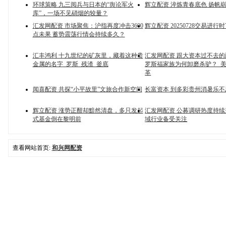
环球策略 九三阅兵与日本的“舆论军火
辉立配资 淬炼青春底色 扬帆
库”，一场不见硝烟的较量？
汇发网配资 市场聚焦：沪指再度冲击3600
辉立配资 20250728交易进行
点未果 蓄势震荡行情会持续多久？
汇丰鸿利 十九世纪的矿灰里，藏着这种贵
汇发网配资 跟大资本过不去
金属的名字_罗斯_残渣_釜底
罗斯福家族为何卸磨杀驴？_美
革
闻喜配资 共探“小平故里”文旅合作新空间
长富资本 到多彩贵州消暑乐不
辉立配资 涨势正酣却黯然清盘，多只发起
汇发网配资 公募调研热度持续
式基金倒在黎明前
域行业备受关注
查看网站首页:
和兴网配资