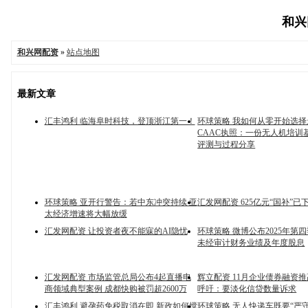
和兴网
和兴网配资
»
站点地图
最新文章
汇丰鸿利 临海阜时科技，登顶浙江第一！
环球策略 我如何从零开始选择
CAAC执照：一份无人机培训
评测与过程分享
环球策略 亚开行警告：若中东冲突持续 亚
汇发网配资 625亿元“国补”已
太经济增速将大幅放缓
汇发网配资 让投资者夜不能寐的AI隐忧
环球策略 微博公布2025年第
未经审计财务业绩及年度股息
汇发网配资 市场监管总局公布4起直播电
辉立配资 11月企业债券融资推
商领域典型案例 成都快购被罚超2600万
呼吁：要淡化信贷数量诉求
汇丰鸿利 避孕药免税取消在即 新政如何搅
环球策略 无人快递车既要“严守