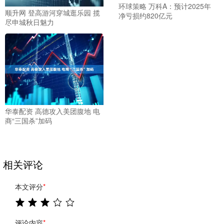
环球策略 万科A：预计2025年
顺升网 登高游河穿城逛乐园 揽
净亏损约820亿元
尽申城秋日魅力
华泰配资 高德攻入美团腹地 电
商“三国杀”加码
相关评论
本文评分
*
评论内容
*