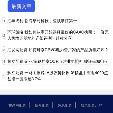
最新文章
汇丰鸿利 临海阜时科技，登顶浙江第一！
1
环球策略 我如何从零开始选择最好的CAAC执照：一份无
2
人机培训基地的详细评测与过程分享
汇发网配资 如何辨别CPVC电力管厂家的产品质量好坏？
3
辉立配资 企业/车辆档案OCR（营业执照/行驶证/驾驶证）
4
辉立配资 一财主播说| A股强势反攻 沪指盘中重返4000点
5
创指一度涨超3.7%
和兴网配资
按月配资
免息配资
股票配资开户