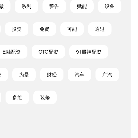
徽
系列
警告
赋能
设备
投资
免费
可能
通过
E融配资
OTO配资
91股神配资
像
为是
财经
汽车
广汽
多维
装修