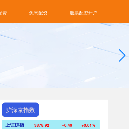
配资
免息配资
股票配资开户
沪深京指数
上证综指
3878.92
+0.49
+0.01%