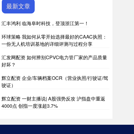
最新文章
汇丰鸿利 临海阜时科技，登顶浙江第一！
环球策略 我如何从零开始选择最好的CAAC执照：
一份无人机培训基地的详细评测与过程分享
汇发网配资 如何辨别CPVC电力管厂家的产品质量
好坏？
辉立配资 企业/车辆档案OCR（营业执照/行驶证/驾
驶证）
辉立配资 一财主播说| A股强势反攻 沪指盘中重返
4000点 创指一度涨超3.7%