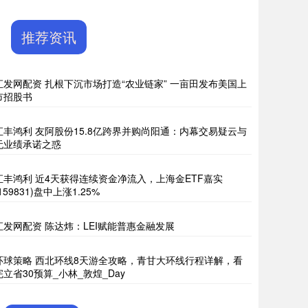
推荐资讯
汇发网配资 扎根下沉市场打造“农业链家” 一亩田发布美国上
市招股书
汇丰鸿利 友阿股份15.8亿跨界并购尚阳通：内幕交易疑云与
无业绩承诺之惑
汇丰鸿利 近4天获得连续资金净流入，上海金ETF嘉实
(159831)盘中上涨1.25%
汇发网配资 陈达炜：LEI赋能普惠金融发展
环球策略 西北环线8天游全攻略，青甘大环线行程详解，看
完立省30预算_小林_敦煌_Day