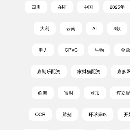
四川
在即
中国
2025年
大利
云南
AI
3款
电力
CPVC
生物
金鼎
嘉期乐配资
家财猫配资
嘉多
临海
富时
登顶
辉立
OCR
辨别
环球策略
开