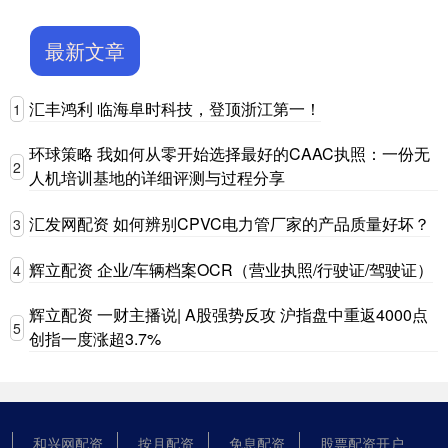
最新文章
汇丰鸿利 临海阜时科技，登顶浙江第一！
1
环球策略 我如何从零开始选择最好的CAAC执照：一份无
2
人机培训基地的详细评测与过程分享
汇发网配资 如何辨别CPVC电力管厂家的产品质量好坏？
3
辉立配资 企业/车辆档案OCR（营业执照/行驶证/驾驶证）
4
辉立配资 一财主播说| A股强势反攻 沪指盘中重返4000点
5
创指一度涨超3.7%
和兴网配资
按月配资
免息配资
股票配资开户