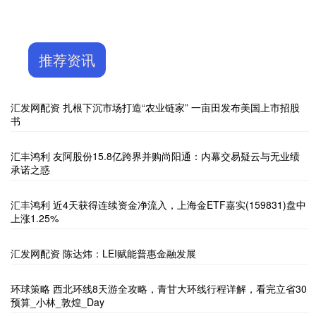
推荐资讯
汇发网配资 扎根下沉市场打造“农业链家” 一亩田发布美国上市招股
书
汇丰鸿利 友阿股份15.8亿跨界并购尚阳通：内幕交易疑云与无业绩
承诺之惑
汇丰鸿利 近4天获得连续资金净流入，上海金ETF嘉实(159831)盘中
上涨1.25%
汇发网配资 陈达炜：LEI赋能普惠金融发展
环球策略 西北环线8天游全攻略，青甘大环线行程详解，看完立省30
预算_小林_敦煌_Day