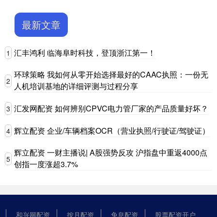
最新文章
汇丰鸿利 临海阜时科技，登顶浙江第一！
1
环球策略 我如何从零开始选择最好的CAAC执照：一份无
2
人机培训基地的详细评测与过程分享
汇发网配资 如何辨别CPVC电力管厂家的产品质量好坏？
3
辉立配资 企业/车辆档案OCR（营业执照/行驶证/驾驶证）
4
辉立配资 一财主播说| A股强势反攻 沪指盘中重返4000点
5
创指一度涨超3.7%
和兴网配资
按月配资
免息配资
股票配资开户