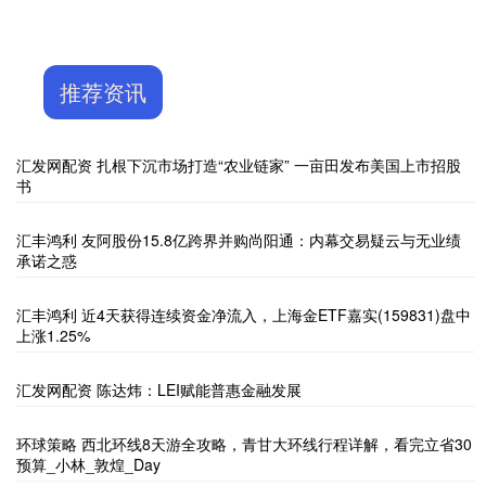
推荐资讯
汇发网配资 扎根下沉市场打造“农业链家” 一亩田发布美国上市招股
书
汇丰鸿利 友阿股份15.8亿跨界并购尚阳通：内幕交易疑云与无业绩
承诺之惑
汇丰鸿利 近4天获得连续资金净流入，上海金ETF嘉实(159831)盘中
上涨1.25%
汇发网配资 陈达炜：LEI赋能普惠金融发展
环球策略 西北环线8天游全攻略，青甘大环线行程详解，看完立省30
预算_小林_敦煌_Day