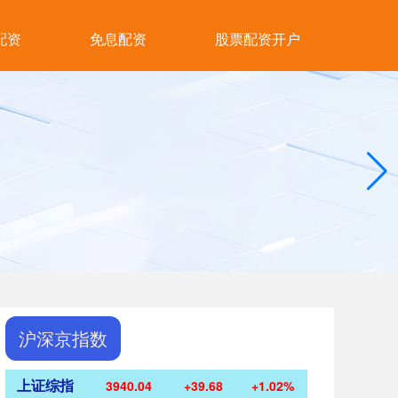
配资
免息配资
股票配资开户
沪深京指数
上证综指
3940.04
+39.68
+1.02%