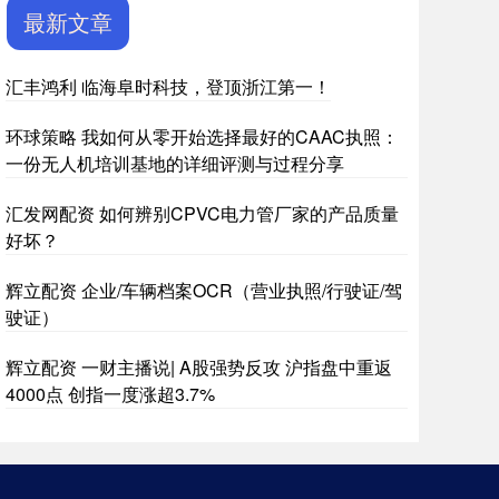
最新文章
汇丰鸿利 临海阜时科技，登顶浙江第一！
环球策略 我如何从零开始选择最好的CAAC执照：
一份无人机培训基地的详细评测与过程分享
汇发网配资 如何辨别CPVC电力管厂家的产品质量
好坏？
辉立配资 企业/车辆档案OCR（营业执照/行驶证/驾
驶证）
辉立配资 一财主播说| A股强势反攻 沪指盘中重返
4000点 创指一度涨超3.7%