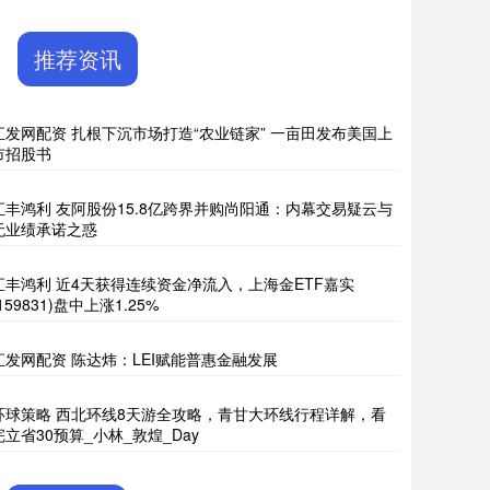
推荐资讯
汇发网配资 扎根下沉市场打造“农业链家” 一亩田发布美国上
市招股书
汇丰鸿利 友阿股份15.8亿跨界并购尚阳通：内幕交易疑云与
无业绩承诺之惑
汇丰鸿利 近4天获得连续资金净流入，上海金ETF嘉实
(159831)盘中上涨1.25%
汇发网配资 陈达炜：LEI赋能普惠金融发展
环球策略 西北环线8天游全攻略，青甘大环线行程详解，看
完立省30预算_小林_敦煌_Day