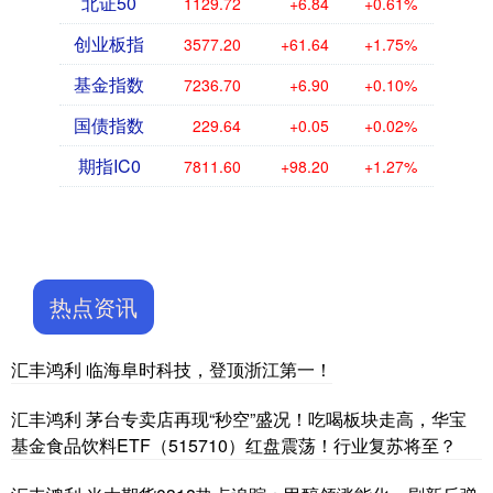
北证50
1129.72
+6.84
+0.61%
创业板指
3577.20
+61.64
+1.75%
基金指数
7236.70
+6.90
+0.10%
国债指数
229.64
+0.05
+0.02%
期指IC0
7811.60
+98.20
+1.27%
热点资讯
汇丰鸿利 临海阜时科技，登顶浙江第一！
汇丰鸿利 茅台专卖店再现“秒空”盛况！吃喝板块走高，华宝
基金食品饮料ETF（515710）红盘震荡！行业复苏将至？