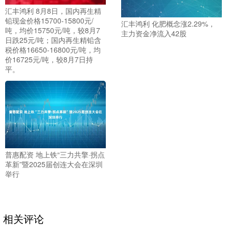
汇丰鸿利 8月8日，国内再生精
铅现金价格15700-15800元/
汇丰鸿利 化肥概念涨2.29%，
吨，均价15750元/吨，较8月7
主力资金净流入42股
日跌25元/吨；国内再生精铅含
税价格16650-16800元/吨，均
价16725元/吨，较8月7日持
平。
普惠配资 地上铁“三力共擎·拐点
革新”暨2025届创连大会在深圳
举行
相关评论