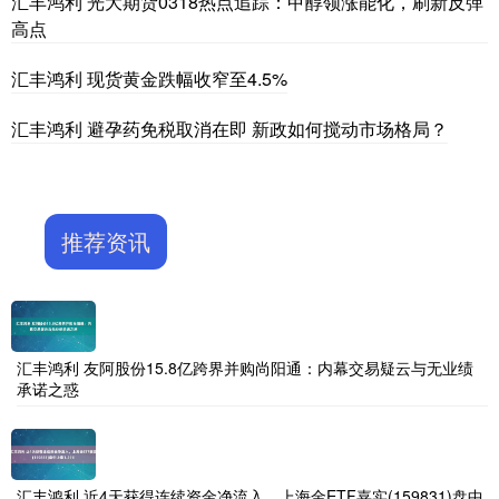
汇丰鸿利 光大期货0318热点追踪：甲醇领涨能化，刷新反弹
高点
汇丰鸿利 现货黄金跌幅收窄至4.5%
汇丰鸿利 避孕药免税取消在即 新政如何搅动市场格局？
推荐资讯
汇丰鸿利 友阿股份15.8亿跨界并购尚阳通：内幕交易疑云与无业绩
承诺之惑
汇丰鸿利 近4天获得连续资金净流入，上海金ETF嘉实(159831)盘中