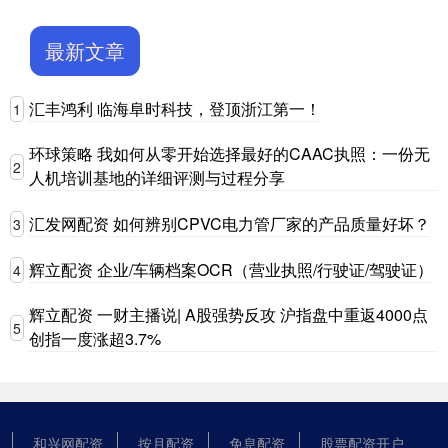
最新文章
汇丰鸿利 临海阜时科技，登顶浙江第一！
1
环球策略 我如何从零开始选择最好的CAAC执照：一份无
2
人机培训基地的详细评测与过程分享
汇发网配资 如何辨别CPVC电力管厂家的产品质量好坏？
3
辉立配资 企业/车辆档案OCR（营业执照/行驶证/驾驶证）
4
辉立配资 一财主播说| A股强势反攻 沪指盘中重返4000点
5
创指一度涨超3.7%
和兴网配资
按月配资
免息配资
股票配资开户