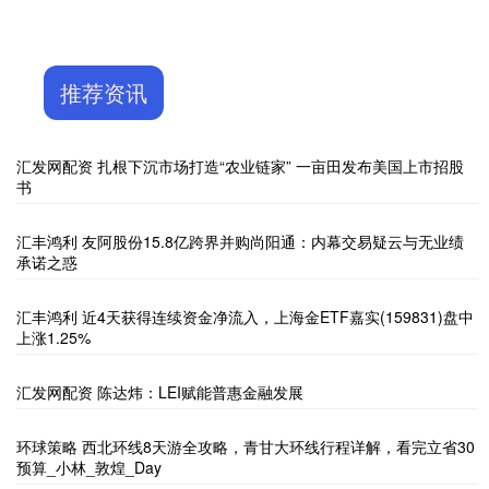
推荐资讯
汇发网配资 扎根下沉市场打造“农业链家” 一亩田发布美国上市招股
书
汇丰鸿利 友阿股份15.8亿跨界并购尚阳通：内幕交易疑云与无业绩
承诺之惑
汇丰鸿利 近4天获得连续资金净流入，上海金ETF嘉实(159831)盘中
上涨1.25%
汇发网配资 陈达炜：LEI赋能普惠金融发展
环球策略 西北环线8天游全攻略，青甘大环线行程详解，看完立省30
预算_小林_敦煌_Day