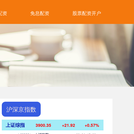
配资
免息配资
股票配资开户
沪深京指数
上证综指
3900.35
+21.92
+0.57%