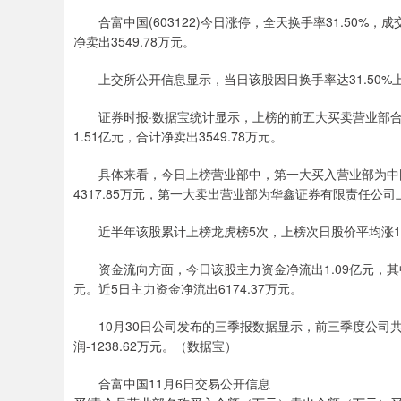
合富中国(603122)今日涨停，全天换手率31.50%，成
净卖出3549.78万元。
上交所公开信息显示，当日该股因日换手率达31.50%上榜
证券时报·数据宝统计显示，上榜的前五大买卖营业部合计成
1.51亿元，合计净卖出3549.78万元。
具体来看，今日上榜营业部中，第一大买入营业部为中国
4317.85万元，第一大卖出营业部为华鑫证券有限责任公司
近半年该股累计上榜龙虎榜5次，上榜次日股价平均涨10.0
资金流向方面，今日该股主力资金净流出1.09亿元，其中，特
元。近5日主力资金净流出6174.37万元。
10月30日公司发布的三季报数据显示，前三季度公司共实现
润-1238.62万元。（数据宝）
合富中国11月6日交易公开信息