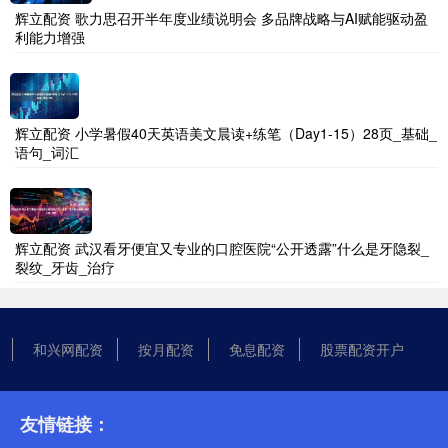
辉立配资 歌力思召开半年度业绩说明会 多品牌战略与AI赋能驱动盈
利能力增强
辉立配资 小学暑假40天英语美文晨读+练笔（Day1-15）28页_基础_
语句_词汇
辉立配资 武汉看牙便宜又专业的口腔医院“公开透露”什么是牙隐裂_
裂纹_牙齿_治疗
和兴网配资
按月配资
免息配资
股票配资开户
友情链接：