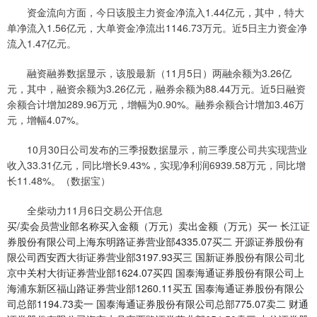
资金流向方面，今日该股主力资金净流入1.44亿元，其中，特大
单净流入1.56亿元，大单资金净流出1146.73万元。近5日主力资金净
流入1.47亿元。
融资融券数据显示，该股最新（11月5日）两融余额为3.26亿
元，其中，融资余额为3.26亿元，融券余额为88.44万元。近5日融资
余额合计增加289.96万元，增幅为0.90%。融券余额合计增加3.46万
元，增幅4.07%。
10月30日公司发布的三季报数据显示，前三季度公司共实现营业
收入33.31亿元，同比增长9.43%，实现净利润6939.58万元，同比增
长11.48%。（数据宝）
全柴动力11月6日交易公开信息
买/卖会员营业部名称买入金额（万元）卖出金额（万元）买一 长江证
券股份有限公司上海东明路证券营业部4335.07买二 开源证券股份有
限公司西安西大街证券营业部3197.93买三 国新证券股份有限公司北
京中关村大街证券营业部1624.07买四 国泰海通证券股份有限公司上
海浦东新区福山路证券营业部1260.11买五 国泰海通证券股份有限公
司总部1194.73卖一 国泰海通证券股份有限公司总部775.07卖二 财通