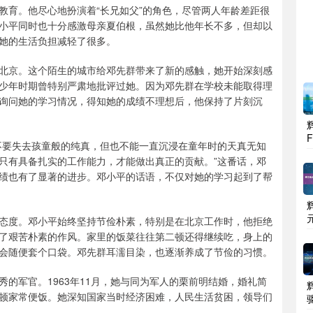
教育。他尽心地扮演着“长兄如父”的角色，尽管两人年龄差距很
小平同时也十分感激母亲夏伯根，虽然她比他年长不多，但却以
她的生活负担减轻了很多。
北京。这个陌生的城市给邓先群带来了新的感触，她开始深刻感
少年时期曾特别严肃地批评过她。因为邓先群在学校未能取得理
询问她的学习情况，得知她的成绩不理想后，他保持了片刻沉
不要失去孩童般的纯真，但也不能一直沉浸在童年时的天真无知
只有具备扎实的工作能力，才能做出真正的贡献。”这番话，邓
绩也有了显著的进步。邓小平的话语，不仅对她的学习起到了帮
态度。邓小平始终坚持节俭朴素，特别是在北京工作时，他拒绝
了艰苦朴素的作风。家里的饭菜往往第二顿还得继续吃，身上的
会随便套个口袋。邓先群耳濡目染，也逐渐养成了节俭的习惯。
的军官。1963年11月，她与同为军人的栗前明结婚，婚礼简
顿家常便饭。她深知国家当时经济困难，人民生活贫困，领导们