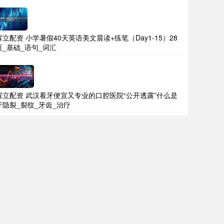
辉立配资 小学暑假40天英语美文晨读+练笔（Day1-15）28
页_基础_语句_词汇
辉立配资 武汉看牙便宜又专业的口腔医院“公开透露”什么是
牙隐裂_裂纹_牙齿_治疗