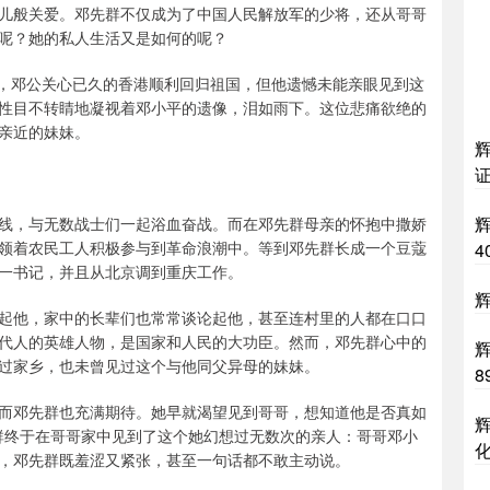
儿般关爱。邓先群不仅成为了中国人民解放军的少将，还从哥哥
呢？她的私人生活又是如何的呢？
后，邓公关心已久的香港顺利回归祖国，但他遗憾未能亲眼见到这
性目不转睛地凝视着邓小平的遗像，泪如雨下。这位悲痛欲绝的
亲近的妹妹。
辉
辉
线，与无数战士们一起浴血奋战。而在邓先群母亲的怀抱中撒娇
领着农民工人积极参与到革命浪潮中。等到邓先群长成一个豆蔻
4
一书记，并且从北京调到重庆工作。
辉
起他，家中的长辈们也常常谈论起他，甚至连村里的人都在口口
代人的英雄人物，是国家和人民的大功臣。然而，邓先群心中的
过家乡，也未曾见过这个与他同父异母的妹妹。
8
而邓先群也充满期待。她早就渴望见到哥哥，想知道他是否真如
先群终于在哥哥家中见到了这个她幻想过无数次的亲人：哥哥邓小
，邓先群既羞涩又紧张，甚至一句话都不敢主动说。