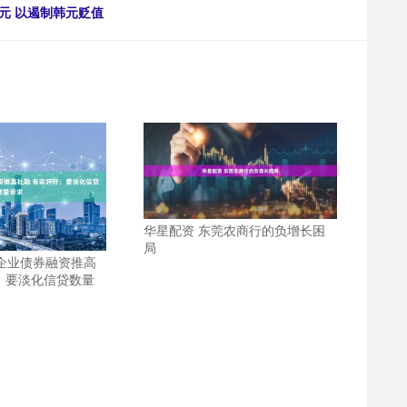
美元 以遏制韩元贬值
华星配资 东莞农商行的负增长困
局
月企业债券融资推高
：要淡化信贷数量