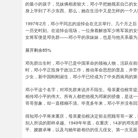
的最小的孩子，兄妹俩相差较大，邓小平把她视若自己的女
身上学到了不少东西。那么，她在生活中又是怎样的一个人
1997年2月，邓小平同志的追悼会在北京举行。几个月之
一历史时刻。在追悼会现场，一位身着解放军少将军装的女
女将军便是邓先群——邓小平的亲妹妹，也是与他关系最为
展开剩余85%
邓先群出生时，邓小平已是中国革命的领袖人物，活跃在前
时，邓小平正投身于政治工作，推动革命思想的普及，并带
少女，新中国刚刚诞生，邓小平已经成为了中央西南局的第
邓小平这个名字，对邓先群来说并不陌生。母亲夏伯根常提
相传邓小平的伟大。所有人都把他视为邓家的骄傲，是这一
哥哥形象，却一直模糊不清。毕竟多年来，邓小平并没有回
得知邓小平将来重庆，母亲夏伯根决定前去照顾哥哥一家，
别人所说的那样卓越。1949年年底，在重庆，14岁的邓
平、嫂嫂卓琳，以及与她年龄相仿的侄儿侄女。第一次见面