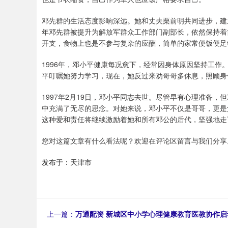
邓先群的生活态度影响深远。她和丈夫栗前明共同进步，建
年邓先群被提升为解放军群众工作部门副部长，依然保持着
开支，食物上也是不参与复杂的应酬，简单的家常便饭便足
1996年，邓小平健康每况愈下，经常因身体原因坚持工
平叮嘱她努力学习，现在，她反过来劝哥哥多休息，照顾身
1997年2月19日，邓小平同志去世。尽管早有心理准备
中充满了无尽的思念。对她来说，邓小平不仅是哥哥，更是
这种爱和责任将继续激励着她和所有邓公的后代，坚强地走
您对这篇文章有什么看法呢？欢迎在评论区留言与我们分享
发布于：天津市
上一篇：
万通配资 新城区中小学心理健康教育医教协作启