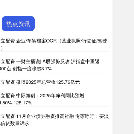
热点资讯
立配资 企业/车辆档案OCR（营业执照/行驶证/驾驶
证）
立配资 一财主播说| A股强势反攻 沪指盘中重返
000点 创指一度涨超3.7%
立配资 微博2025年总营收125.76亿元
辉立配资 中际旭创：2025年净利同比预增
9.50%-128.17%
辉立配资 11月企业债券融资推高社融 专家呼吁：要淡
化信贷数量诉求