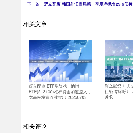
下一篇：
辉立配资 韩国外汇当局第一季度净抛售29.6亿
相关文章
辉立配资 11
辉立配资 ETF融资榜 | 纳指
社融 专家呼吁
ETF(513100)杠杆资金加速流入，
诉求
宽基板块遭连续卖出-20250703
相关评论