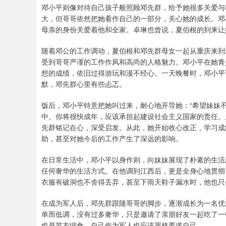
邓小平则像对待自己孩子般照顾邓先群，给予她很多关爱与
大，但哥哥依然把她看作自己的一部分，关心她的成长。邓
母亲的身份关爱着他和全家。卓琳也曾说，夏伯根的到来让
随着邓公的工作调动，夏伯根和邓先群母女一起从重庆来到
受到哥哥严谨的工作作风和高尚的人格魅力。邓小平在她青
想的成绩，依旧过得游玩和漫不经心。一天晚餐时，邓小平
默，邓先群心里有些忐忑。
饭后，邓小平特意把她叫过来，耐心地开导她：“希望妹妹
中。你将很快成年，应该承担起建设社会主义国家的责任。
先群铭记在心，深受启发。从此，她开始收心改正，学习成
助，甚至对她今后的工作产生了深远的影响。
在日常生活中，邓小平以身作则，向妹妹展现了朴素的生活
任何奢华的生活方式。在他调到江西后，更是全身心地贯彻
衣服有破洞也不舍得丢弃，甚至下雨天鞋子漏水时，他也只
在成为军人后，邓先群跟随哥哥的脚步，逐渐成长为一名优秀
单而低调，没有过多奢华，只是邀请了亲朋好友一起吃了一
也是节衣缩食，自己作为军人也应该严格要求自己。