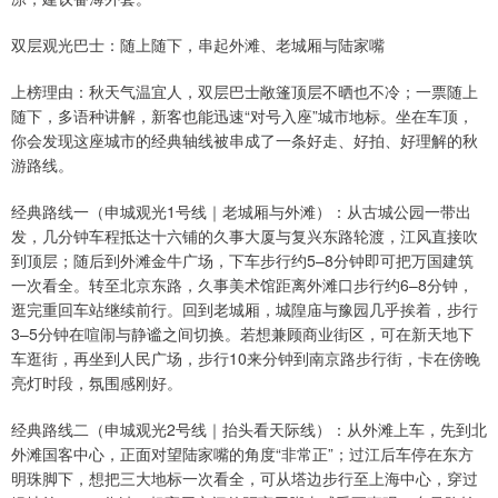
双层观光巴士：随上随下，串起外滩、老城厢与陆家嘴
上榜理由：秋天气温宜人，双层巴士敞篷顶层不晒也不冷；一票随上
随下，多语种讲解，新客也能迅速“对号入座”城市地标。坐在车顶，
你会发现这座城市的经典轴线被串成了一条好走、好拍、好理解的秋
游路线。
经典路线一（申城观光1号线｜老城厢与外滩）：从古城公园一带出
发，几分钟车程抵达十六铺的久事大厦与复兴东路轮渡，江风直接吹
到顶层；随后到外滩金牛广场，下车步行约5–8分钟即可把万国建筑
一次看全。转至北京东路，久事美术馆距离外滩口步行约6–8分钟，
逛完重回车站继续前行。回到老城厢，城隍庙与豫园几乎挨着，步行
3–5分钟在喧闹与静谧之间切换。若想兼顾商业街区，可在新天地下
车逛街，再坐到人民广场，步行10来分钟到南京路步行街，卡在傍晚
亮灯时段，氛围感刚好。
经典路线二（申城观光2号线｜抬头看天际线）：从外滩上车，先到北
外滩国客中心，正面对望陆家嘴的角度“非常正”；过江后车停在东方
明珠脚下，想把三大地标一次看全，可从塔边步行至上海中心，穿过