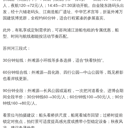
人，夜航120→72元/人；14:45—21:30滚动开航。自金陵东路码头出
发，经十六铺老码头、江南造船厂遗址、中华艺术宫等，折返外滩万
国建筑博览群，全程约60分钟，适合行程紧凑的参展嘉宾。
此外，有私享或定制需求的，可咨询浦江游船包租的专属优惠，船
型、时间与航线都能按活动节奏匹配。
苏州河三段式：
30分钟短线：外滩源小环线等多条选择，适合“快看快拍”。
60分钟组合线：外滩源—昌化路、四行公园—中山公园等，既见桥影
也看岸线更新。
90分钟全段：外滩源—长风公园或返程，一次把河道看全。进博会期
间全段半价：30分钟线60→30元/人；60分钟线100→50元/人；90分
钟线160→80元/人。
看景位与拍摄建议：船头看桥拱尺度，船尾看城市回望；过桥时提前
锁定对焦点，拍灯景可适度提高感光度或携带小型稳定设备；秋夜风
凉，建议备薄外套。