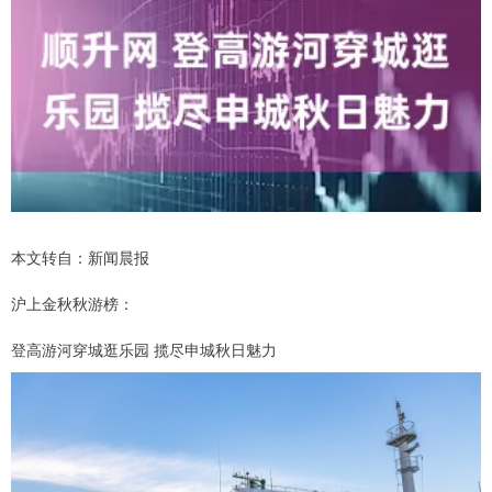
本文转自：新闻晨报
沪上金秋秋游榜：
登高游河穿城逛乐园 揽尽申城秋日魅力