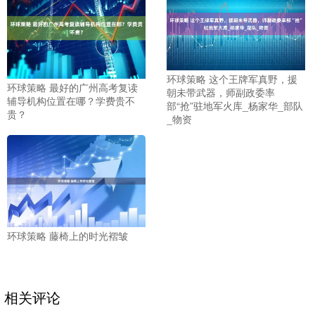
环球策略 这个王牌军真野，援
环球策略 最好的广州高考复读
朝未带武器，师副政委率
辅导机构位置在哪？学费贵不
部“抢”驻地军火库_杨家华_部队
贵？
_物资
环球策略 藤椅上的时光褶皱
相关评论