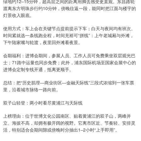
绿地约12–15分钟，超高层之间的距离用脚去感受更直观。东昌路轮
渡离东方明珠步行约10分钟，傍晚往返一段，能同时把江面与楼宇的
灯景收入眼底。
使用方式：车上会在关键节点提前提示下车；白天与夜间均有班次。
时间紧就选一条线跑全程，时间充裕可“拼线”：上午老城厢与外滩，
下午陆家嘴与轮渡，夜里回外滩看夜景。
会期福利：进博会期间，参展人员、工作人员可免费乘坐双层观光巴
士；71路中运量也同步免费；此外，浦东国际机场至国家会展中心的
进博会定制专线开通，抵离更顺手。
总结：把“历史肌理—商业街区—金融天际线”三段式浓缩到一张车票
里，沿着城市脉络一路向前。
双子山轻登：两小时看尽黄浦江与天际线
上榜理由：位于世博文化公园南区、贴着黄浦江的双子山，两峰并
立、海拔不高，却拥有极开阔的视野。它离市区近、节奏轻、安排灵
活，特别适合会期间隙或傍晚时分抽出1–2小时“上手即用”。