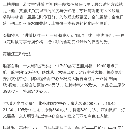
上榜理由：若要把“进博时间”的一段秋色留在心里，最合适的方式就
是上船。黄浦江负责城市的尺度与仪式感，苏州河则把街区的纹理、
桥影与砖墙一层层推到你面前。入秋后光线更柔、空气更清，金色日
落与初上灯火在水面叠起，上海像一本被风轻轻翻开的画册。
会期特惠：“进博畅游‘一江一河’特惠活动”同步上线，持进博会证件在
限定时段可享专属价格，把忙碌的会期变成舒展的夜游时光。
黄浦江三种玩法：
船宴自助（十六铺3区码头）：17:30起可登船用餐，19:00定点开
航，航程约120分钟。路线从十六铺出发，穿行南浦大桥、梅赛德斯-
奔驰文化中心、陆家嘴金融中心至杨浦大桥再返航，一路皆“封面
级”视角。龙船自助原价298元/人，进博特惠255元/人；水晶公主原价
398元/人，特惠340元/人。
“申城之光自助餐”（北外滩国客中心，东大名路500号）：18:45—
21:30，105分钟往返，原价380元/人，特惠320元/人。江面微凉、灯
光层叠，东方明珠与上海中心会在杯盘之间不动声色地入镜。
快线游（高效打卡）：日航与夜航门市一律6折——日航100→60元/