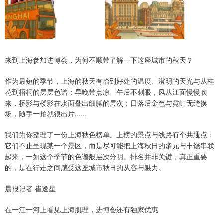
来到上海参加进博会，为何不顺带了解一下这座城市的秋天？
作为最短的季节，上海的秋天有恰到好处的温度、澄明的天光与从桂
花到梧桐的层层色谱：早晚带点凉、午后不刺眼，风从江面慢慢吹
来，桥影与楼影在水面叠出细腻的层次；日落后金色与霓虹无缝换
场，随手一拍就很出片......
我们为你整理了一份上海秋色榜单。上榜的景点与线路有个共通点：
它们不止呈现某一个景区，而是尽可能把上海秋日的多元与丰饶串联
起来，一如这个季节的色谱般层次分明。排名并非关键，真正重要
的，是在行走之间感受这座城市秋日的从容与魅力。
晨报记者 崔逸星
在一江一河上看见上海肌理，进博会还有独家优惠