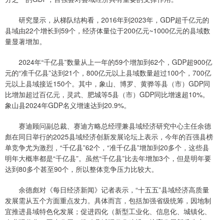
研究显示，从梯队结构看，2016年到2023年，GDP超千亿元的
县域由22个增长到59个，经济体量位于200亿元~1000亿元的县域数
量显著增加。
2024年“千亿县”数量从上一年的59个增加到62个，GDP超900亿
元的“准千亿县”达到21个，800亿元以上县域数量超过100个，700亿
元以上县域接近150个。其中，象山、博罗、黄骅等县（市）GDP同
比增加超过百亿元，灵武、肥城等5县（市）GDP同比增速超10%。
象山县2024年GDP名义增速达到20.9%。
赛迪顾问副总裁、赛迪方略总经理兼县域经济研究中心主任余德
彪在同日举行的2025县域经济创新发展论坛上表示，今年的百强县榜
单竞争尤为激烈，“千亿县”62个，“准千亿县”增加到20多个，这些县
明年大概率都是“千亿县”。虽然“千亿县”比去年增加3个，但是明年要
达到80多个甚至90个，所以整体竞争压力比较大。
余德彪对《每日经济新闻》记者表示，“十五五”县域经济高质量
发展需从五个方面重点发力。具体而言，包括加强省级统筹，因地制
宜推进县域特色化发展；促进四化（新型工业化、信息化、城镇化、