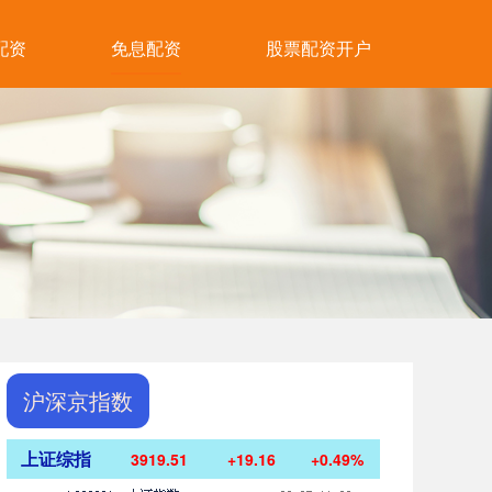
配资
免息配资
股票配资开户
沪深京指数
上证综指
3919.51
+19.16
+0.49%