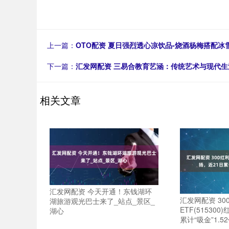
上一篇：
OTO配资 夏日强烈透心凉饮品-烧酒杨梅搭配冰
下一篇：
汇发网配资 三易合教育艺涵：传统艺术与现代生
相关文章
汇发网配资 今天开通！东钱湖环
汇发网配资 30
湖旅游观光巴士来了_站点_景区_
ETF(51530
湖心
累计“吸金”1.5