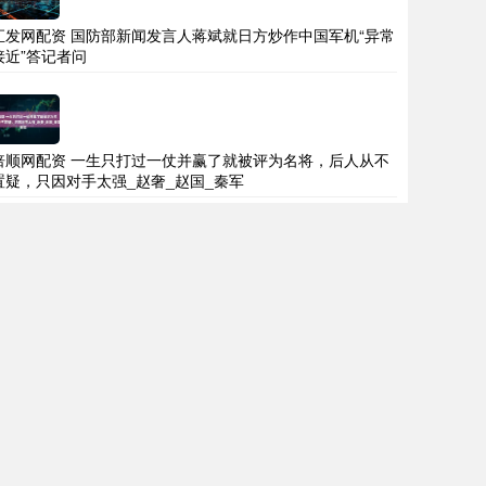
汇发网配资 国防部新闻发言人蒋斌就日方炒作中国军机“异常
接近”答记者问
倍顺网配资 一生只打过一仗并赢了就被评为名将，后人从不
置疑，只因对手太强_赵奢_赵国_秦军