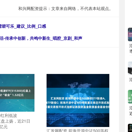
和兴网配资提示：文章来自网络，不代表本站观点。
雪碧可乐_建议_比例_口感
活-传承中创新，共鸣中新生_唱腔_京剧_和声
0红利低波
0)红盘上扬，近21日
2亿元
汇发网配资 前海开源中证500等权